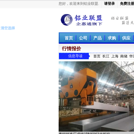
您好，欢迎来到铝业联盟.
请登录
免费注
铝业联盟
首页
公司
产品
求购
供应
行情报价
信息导读
首页
长江
上海
南储
华