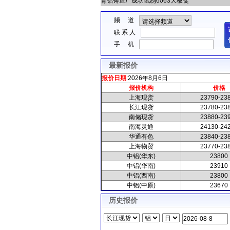
青铝铸造厂成功试制6063大板锭
频 道
联 系 人
手 机
最新报价
报价日期
:
2026年8月6日
报价机构
价格
上海现货
23790-23
长江现货
23780-23
南储现货
23880-23
南海灵通
24130-24
美国信用卡违约显著增加
华通有色
23840-23
上海物贸
23770-23
中铝(华东)
23800
中铝(华南)
23910
中铝(西南)
23800
中铝(中原)
23670
历史报价