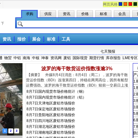
册
网页风格
求购
供应
资讯
价格
标准
会员
资讯
报价
展会
标准
工具
通
物贸
中铝
南海
中核
坤泰
资讯网
废铝
国际现货
期货行情
库存报告
LME专区
波罗的海干散货运价指数涨逾3%
【摘要】 外媒8月4日消息：8月4日（周二），波罗的海干散
产
货运价指数（BDI）连涨第四日，持稳在两周高位，因所有船型
1
运费强劲。波罗的海干散货运价指数（BDI）较前一交易日上涨
1
93点，或3.3%，报2936点
8月7日国内现货市场价格统计（铜）
2
8月7日国内现货市场价格统计（铝）
3
8月7日天津地区废铝市场报价
3
8月7日保定地区废铝市场报价
5
8月7日贵阳地区废铝市场报价
6
8月7日四川地区废铝市场报价
8月7日湖北地区废铝市场报价
7
1
2
3
8月7日湖南地区废铝市场报价
防