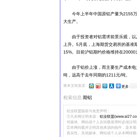
今年上半年中国原铝产量为2155万
大生产。
由于投资者对铝需求前景乐观，以及
上升。5月底，上海期货交易所的基准期
15%。目前沪铝期约价格维持在20000
由于铝价上涨，而主要生产成本电力价
吨，远高于去年同期的1211元/吨。
将本文转发至:
更多
检索信息:
期铝
铝业联盟版权与免责声明：
①凡本网注明来源：
铝业联盟(www.al27.co
何媒体、网站或个人在转载使用时必须注明
②本网转载并注明其他来源的稿件，是本着
真实性。其他媒体、网站或个人从本网转载