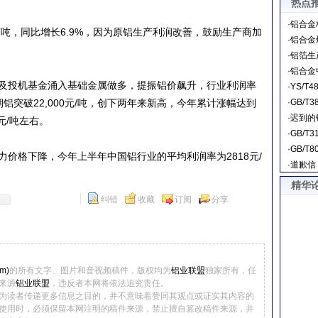
热点
·
铝合金
吨，同比增长6.9%，因为原铝生产利润改善，鼓励生产商加
·
铝合金
·
铝箔生
·
铝合金
投机基金涌入基础金属做多，提振铝价飙升，行业利润率
·
YS/T
铝突破22,000元/吨，创下两年来新高，今年累计涨幅达到
·
GB/T
·
迟到的
元/吨左右。
·
GB/T
·
GB/T
格下降，今年上半年中国铝行业的平均利润率为2818元/
·
道歉信
精华
纠错
收藏
订阅
分享
m)
的所有文字、图片和音视频稿件，版权均为
铝业联盟
独家所有，任
来源
铝业联盟
，违反者本网将依法追究责任。
为读者传递更多信息之目的，并不意味着赞同其观点或证实其内容的
使用时，必须保留本网注明的稿件来源，禁止擅自篡改稿件来源，并