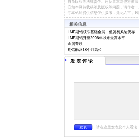
自负版权等法律责任。违反者本网也将依法
③如本网转载稿涉及版权等问题，请作者一
④本站所提供信息仅供参考，凭此入市，风
相关信息
LME期铝领涨基础金属，但贸易风险仍存
LME期铝升至2008年以来最高水平
金属普跌
期铝触及18个月高位
发 表 评 论
请在这里发表您个人看法，