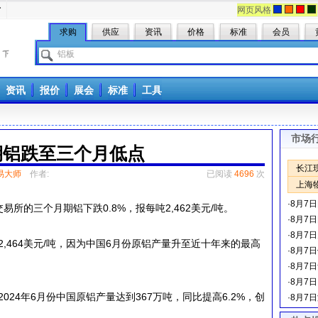
册
网页风格
求购
供应
资讯
价格
标准
会员
资讯
报价
展会
标准
工具
市场
期铝跌至三个月低点
长江
易大师
作者:
已阅读
4696
次
上海
·
8月7
所的三个月期铝下跌0.8%，报每吨2,462美元/吨。
·
8月7
·
8月7
464美元/吨，因为中国6月份原铝产量升至近十年来的最高
·
8月7
·
8月7
·
8月7
4年6月份中国原铝产量达到367万吨，同比提高6.2%，创
·
8月7