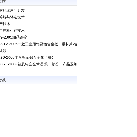
推荐
材料应用与开发
熔炼与铸造技术
产技术
中厚板生产技术
489-2005细晶铝锭
3880.2-2006一般工业用铝及铝合金板、带材第2部分：力学性能
银联
3190-2008变形铝及铝合金化学成分
8005.1-2008铝及铝合金术语 第一部分：产品及加工处理工艺
论谈